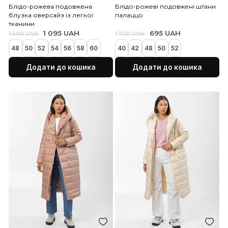
Блідо-рожева подовжена
Блідо-рожеві подовжен
блузка оверсайз із легкої
палаццо
тканини
1 095 UAH
695 UAH
1 600 UAH
1 700 UAH
48
50
52
54
56
58
60
40
42
48
50
52
Додати до кошика
Додати до коши