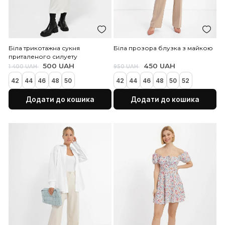
Білий бавовняний лонгслів з
довгим рукавом
Білий асиметричний топ
295 UAH
295 UAH
800 UAH
900 UAH
38
40
44
40
42
44
46
50
Додати до кошика
Додати до коши