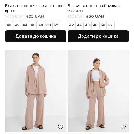
Блакитна сорочка класичного
Блакитна прозора блузк
крою
майкою
495 UAH
450 UAH
1 400 UAH
950 UAH
40
42
44
46
48
50
52
42
44
46
48
50
52
Додати до кошика
Додати до коши