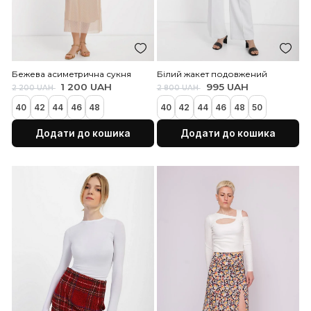
Бежева сорочка оверса
Бежева шовкова сукня
прямого силуета, скроєна по
700 UAH
1 200 UAH
косому
38
40
42
44
46
48
850 UAH
1 400 UAH
46
48
50
52
54
Додати до кошика
Додати до коши