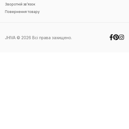
Білі спортивні штани
595 UAH
1 200 UAH
40
42
44
46
48
50
52
Додати до кошика
Підпишіться на нашу розсилку
Підписатися
Я прочитав
Угода користувача
і згоден з вимогами