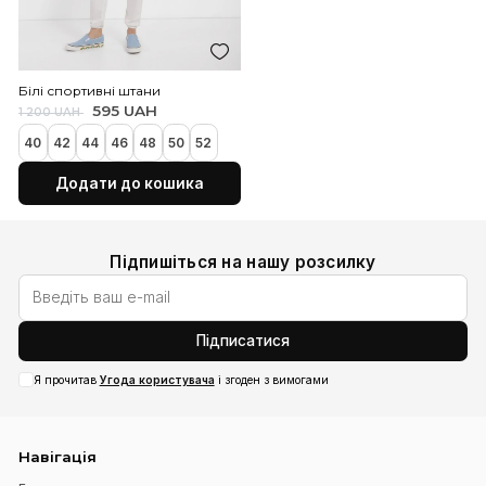
42
44
46
48
50
42
44
46
48
50
52
Додати до кошика
Додати до коши
Біла подовжена блузка
Біла коротка віскозна су