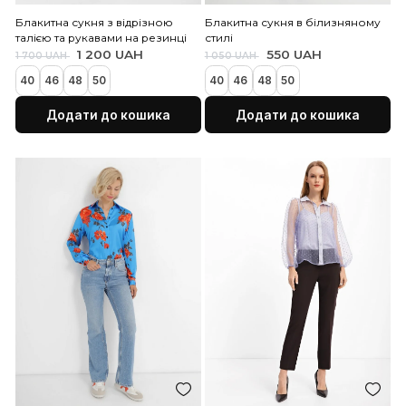
Кошик порожній!
Блакитна сукня з відрізною
Блакитна сукня в білиз
талією та рукавами на резинці
стилі
1 200 UAH
550 UAH
1 700 UAH
1 050 UAH
40
46
48
50
40
46
48
50
Додати до кошика
Додати до коши