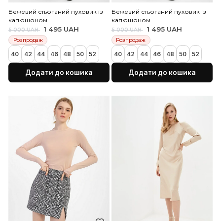
Бежевий стьоганий пуховик із
Бежевий стьоганий пухо
капюшоном
капюшоном
1 495 UAH
1 495 UAH
5 000 UAH
5 000 UAH
Розпродаж
Розпродаж
40
42
44
46
48
50
52
40
42
44
46
48
50