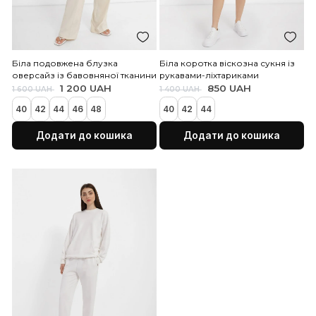
Біла трикотажна сукня
Біла прозора блузка з
приталеного силуету
500 UAH
450 UAH
1 400 UAH
950 UAH