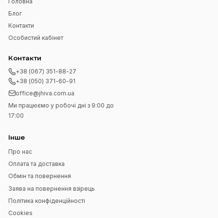
оверсайз із бавовняної тканини
рукавами-ліхтариками
1 200 UAH
850 UAH
1 600 UAH
1 400 UAH
40
42
44
46
48
40
42
44
Додати до кошика
Додати до коши