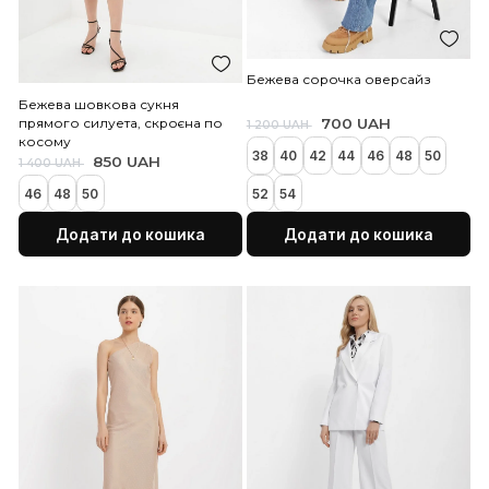
з довгим рукавом
Бежева шовкова сукня
прямого силуета, скроє
косому
295 UAH
850 UAH
800 UAH
1 400 UAH
38
40
44
42
44
46
50
Додати до кошика
Додати до коши