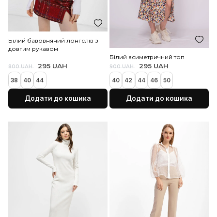
Бежева асиметрична сукня
Білий жакет подовжени
1 200 UAH
995 UAH
2 200 UAH
2 800 UAH
40
42
44
46
48
40
42
44
46
48
50
Додати до кошика
Додати до коши