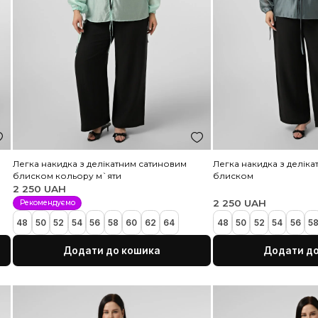
атиновим
Легка накидка з делікатним сатиновим
Л