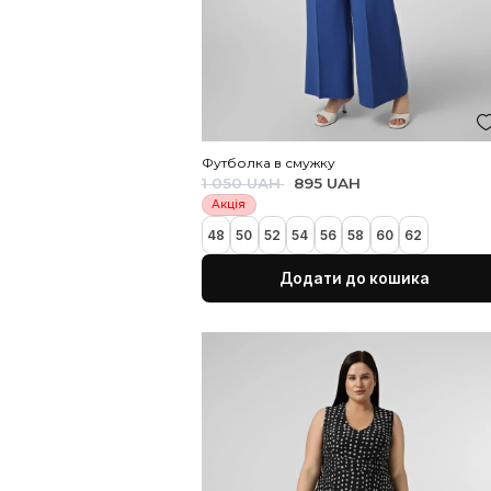
Блузка на запах та з поясом в б
1 800 UAH
M/L
3XL/4XL
5XL/6XL
7XL/
Додати до коши