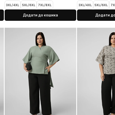
Бордова сорочка у стилі кімоно
Б
1 800 UAH
1
3XL/4XL
5XL/6XL
7XL/8XL
3