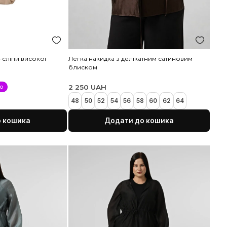
ежеві безшовні труси-сліпи високої
Легка накидка з 
осадки
блиском
85 UAH
2 250 UAH
Новинка
Рекомендуємо
XL
2XL
3XL
48
50
52
54
Додати до кошика
Дода