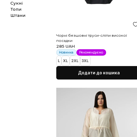
Новинки
Піжами
Спідниці
Сукні
Топи
Штани
Чорні безшовні труси-сліпи ви
посадки
285 UAH
Новинка
Рекомендуємо
L
XL
2XL
3XL
Додати до коши