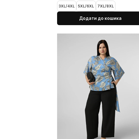
Зелені штани з тенселу
1 850 UAH
3XL/4XL
5XL/6XL
7XL/8XL