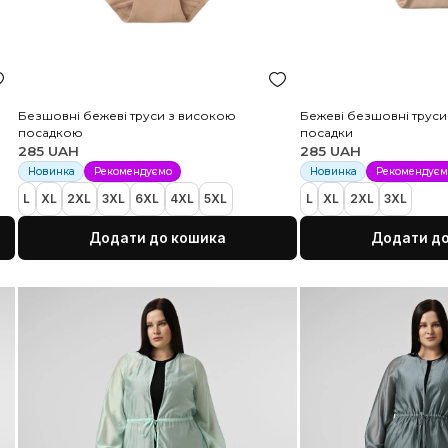
сокої
Безшовні бежеві труси з високою
Б
посадкою
п
285 UAH
2
Новинка
Рекомендуємо
L
XL
2XL
3XL
6XL
4XL
5XL
L
ка
Додати до кошика