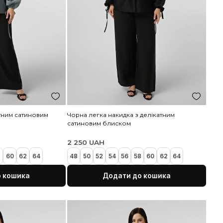
егка накидка з делікатним сатиновим
Чорна легка наки