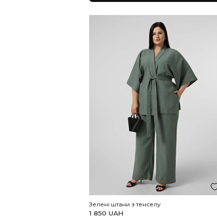
Чорні штани з тенселу
1 850 UAH
3XL/4XL
5XL/6XL
7XL/8XL
Додати до коши