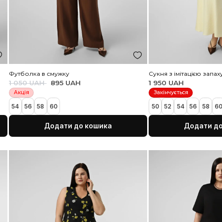
лакитні квіти
Блузка на запах з довгим паском
Б
1
1 800 UAH
8XL
XL/2XL
M/L
3XL/4XL
5XL/6XL
7XL/8XL
XL/2XL
3
ка
Додати до кошика