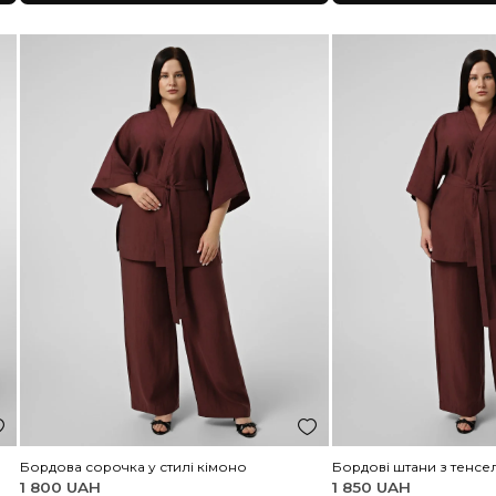
Коричнева сорочка у стилі кімоно
К
1 800 UAH
1
3XL/4XL
5XL/6XL
7XL/8XL
3
ка
Додати до кошика