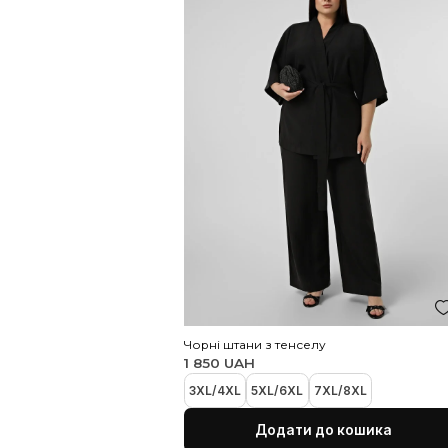
блиском молочного кольору
2 250 UAH
Закінчується
50
52
54
56
58
60
62
6
Додати до коши