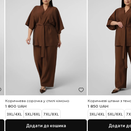
блиском кольору м`яти
б
2 250 UAH
2
Рекомендуємо
4
48
50
52
54
56
58
60
62
64
ка
Додати до кошика