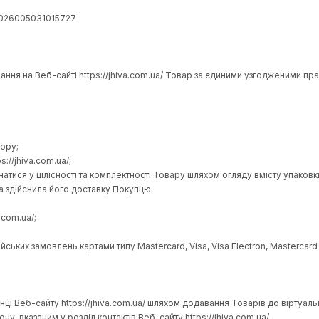
ти від Покупця;
 відповідній сторінці Веб-сайту https://jhiva.com.ua/, офор
час його пакування на складі;
платі європейських замовлень картами типу Mastercard, Visa, V
г за цим Договором у разі порушення Покупцем умов цього Д
 8
43052990000026005031015727
ь до придбання на Веб-сайті https://jhiva.com.ua/ Товар за 