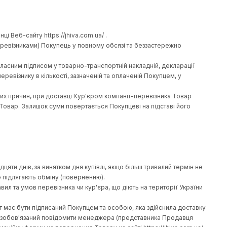
зділу 8 цього Договору.
ою Інтернет-банкінгу (Покупець оплачує замовлення протягом т
ї країни відповідно до місця здійснення замовлення товару.
артки, зокрема при оплаті Покупцем замовлення платіжною кар
card Electronic, Maestro. При натисканні на сторінці Веб-сайту 
вої комісії при оплаті Покупцем європейських замовлень, емі