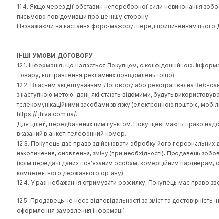
Товару або Продавцем. За можливості недоліки мають б
відповідального за оформлення замовлення на Товар) про
9.4. Сторони погодили, що у разі недотримання обов'яз
комплектності.
ВІДПОВІДАЛЬНІСТЬ СТОРІН І ВИРІШЕННЯ СПОРІВ
10.1. Сторони несуть відповідальність за невиконання
10.2. У разі виникнення спорів, пов'язаних із виконання
дотриманням претензійного порядку. Термін розгляду прет
порядку не вимагається.
10.3. Усі суперечки, розбіжності чи вимоги, що виникают
відповідному суді згідно з міжнародним та українським
ФОРС-МАЖОРНІ ОБСТАВИНИ
11.1. Сторони не несуть відповідальності за невиконання
тобто подіями або обставинами, які справді перебувают
До форс-мажорних обставин належать, зокрема, природні ка
спричинені аваріями чи несприятливими погодними умов