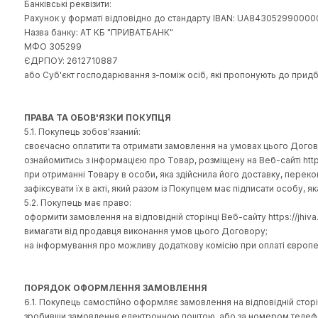
виконувати замовлення Покупця у разі надходження опла
передати Покупцеві Товар згідно з обраним прикладом на
перевірити якісні та кількісні характеристики Товару під 
повідомити покупця про можливу додаткову комісію при о
4.2. Продавець має право:
в односторонньому порядку призупинити надання послу
4.3. Продавець:
ФОП Рущишин Ярина Миколаївна
79018, м. Львів, вул. Тобілевича, 8
адреса для листування: 79018, м. Львів, вул. Тобілевича,
Банківські реквізити:
Рахунок у форматі відповідно до стандарту IBAN: UA8
Назва банку: АТ КБ "ПРИВАТБАНК"
МФО 305299
ЄДРПОУ: ‎2612710887
або Суб'єкт господарювання з-поміж осіб, які пропонуют
ПРАВА ТА ОБОВ'ЯЗКИ ПОКУПЦЯ