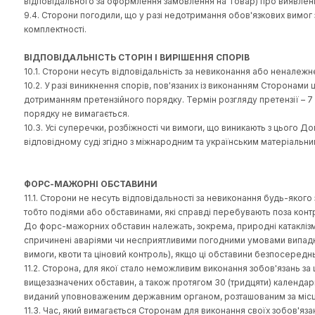
УМОВИ ДОСТАВКИ ТОВАРУ
8.1 Покупець отримує Товар за допомогою доставки або о
8.2. При доставці Товарів до інших міст України або на
погоджується з Правилами перевезення вантажів цими к
8.3. Факт отримання Товару та відсутність претензій до
Компанії-перевізника або у видатковій накладній при отр
комплектності згідно специфікації цього Товару та у нале
8.4. У разі відсутності Покупця за адресою доставки, в
повертається до торгового центру відвантаження. Оплата
листа, надісланого на e-mail:
office
@jhiva.com.ua із зазн
Усі питання, що виникли в процесі оплати та отримання Т
УМОВИ ПОВЕРНЕННЯ ТОВАРУ
9.1. Відповідно до ст. 9 Закону України «Про захист пра
оголошений Продавцем. Покупець має право на обмін Тов
9.2. Якщо Покупець має намір повернути Товар, таке пов
або на території іншої країни відповідно до місця здійсн
9.3. У разі наявності хоча б одного з перерахованих нед