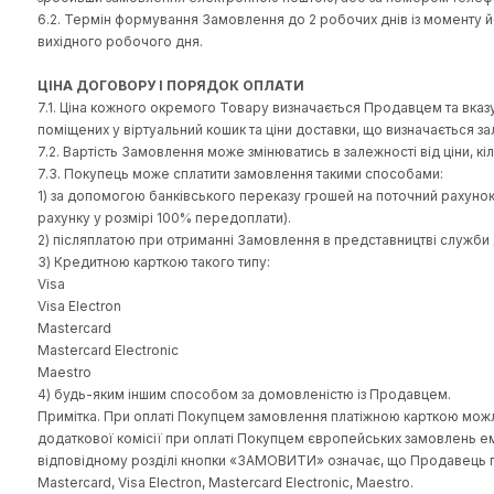
5.1. Покупець зобов'язаний:
своєчасно оплатити та отримати замовлення на умовах 
ознайомитись з інформацією про Товар, розміщену на Веб-с
при отриманні Товару в особи, яка здійснила його достав
зафіксувати їх в акті, який разом із Покупцем має підпис
5.2. Покупець має право:
оформити замовлення на відповідній сторінці Веб-сайту ht
вимагати від продавця виконання умов цього Договору;
на інформування про можливу додаткову комісію при оплат
ПОРЯДОК ОФОРМЛЕННЯ ЗАМОВЛЕННЯ
6.1. Покупець самостійно оформляє замовлення на відпов
зробивши замовлення електронною поштою, або за номером
6.2. Термін формування Замовлення до 2 робочих днів із
вихідного робочого дня.
ЦІНА ДОГОВОРУ І ПОРЯДОК ОПЛАТИ
7.1. Ціна кожного окремого Товару визначається Продавце