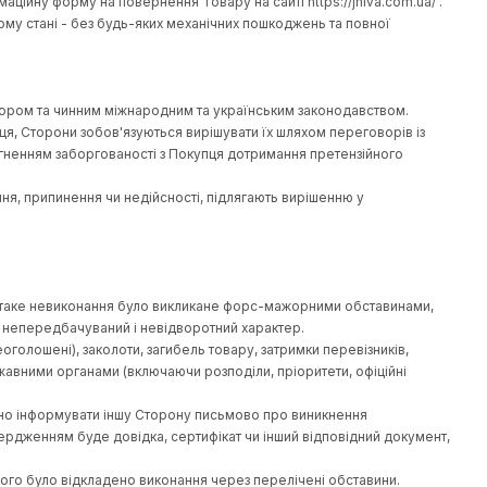
 відповідній сторінці Веб-сайту https://jhiva.com.ua/ .
вки (далі Компаніями-перевізниками) Покупець у повному обсяз
Покупець підтверджує власним підписом у товарно-транспортній
ня Товару Компанії-перевізнику в кількості, зазначеній та опл
Товару з необґрунтованих причин, при доставці Кур'єром компа
ахованої Покупцем за Товар. Залишок суми повертається Покуп
 кошти.
і Контакти.
сті протягом чотирнадцяти днів, за винятком дня купівлі, якщо
релік Товарів, які не підлягають обміну (поверненню).
» з урахуванням правил та умов перевізника чи кур'єра, що д
кті довільної форми. Акт має бути підписаний Покупцем та особ