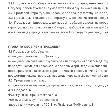
«Замовлення» - належним чином оформлена та розміщена 
«Законодавство» - встановлені українським чи міжнар
«Суттєвий недолік Товару» - недолік, який унеможливлю
проявляється знову з незалежних від споживача причин.
ПРЕДМЕТ ДОГОВОРУ
3.1. Продавець зобов'язується на умовах та в порядку, в
Покупець зобов'язується на умовах та в порядку, визнач
3.2. Продавець гарантує, що Товар не передано у заставу
3.3. Продавець і Покупець підтверджують, що чинний До
3.4. Продавець підтверджує, що має всі необхідні дозв
гарантує, що має право на виробництво та/або реалізаці
прав Покупця у процесі виконання цього Договору та реа
ПРАВА ТА ОБОВ'ЯЗКИ ПРОДАВЦЯ
4.1. Продавець зобов'язань:
виконувати умови цього Договору