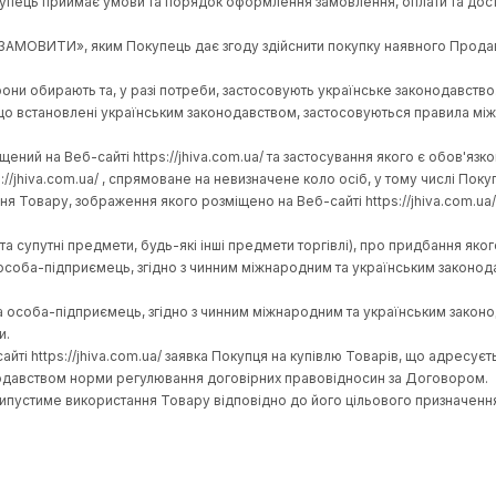
особа, юридична особа, фізична особа-підприємець), згідно з 
ідно до статей 633, 641 Цивільного кодексу України, його умов
оговором Покупець приймає умови та порядок оформлення замов
я на кнопку «ЗАМОВИТИ», яким Покупець дає згоду здійснити 
вором Сторони обирають та, у разі потреби, застосовують укр
ила, ніж ті, що встановлені українським законодавством, зас
якого розміщений на Веб-сайті https://jhiva.com.ua/ та застос
ті https ://jhiva.com.ua/ , спрямоване на невизначене коло о
о придбання Товару, зображення якого розміщено на Веб-сайті
плектуючі та супутні предмети, будь-які інші предмети торгівл
, фізична особа-підприємець, згідно з чинним міжнародним та у
оба, фізична особа-підприємець, згідно з чинним міжнародним
його продати.