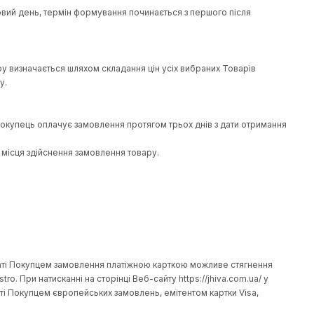
 огляду вмісту упаковки. У разі пошкодження або неповної ком
Electron, Mastercard Electronic, Maestro.
ння Товарів до віртуального кошика за допомогою натискання к
va.com.ua/ .
 у вихідний або святковий день, термін формування починаєть
va.com.ua/. Ціна Договору визначається шляхом складання цін у