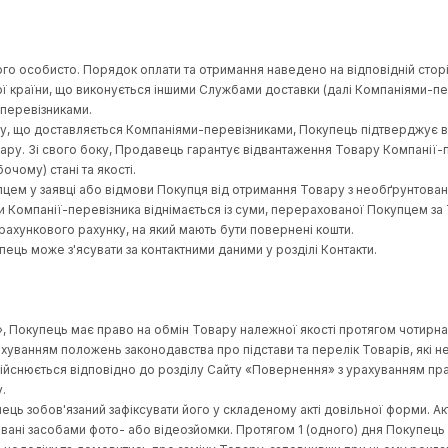
начається залежно від способу доставки відповідно до умов ро
ід ціни, кількості чи номенклатури товару.
ами:
ий рахунок Продавця, зазначений у рахунку, у т.ч. за допомог
і служби доставки на території України або на території іншо
вцем.
рткою можливе стягнення додаткової комісії емітентом цієї к
лень емітентами карток Visa, Mastercard, Visa Electron, Master
одавець повідомив Покупця про можливість стягнення додатко