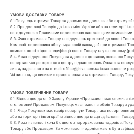
поміщених у віртуальний кошик та ціни доставки, що виз
7.2. Вартість Замовлення може змінюватись в залежності в
7.3. Покупець може сплатити замовлення такими способ
1) за допомогою банківського переказу грошей на поточн
рахунку у розмірі 100% передоплати).
2) післяплатою при отриманні Замовлення в представництв
3) Кредитною карткою такого типу:
Visa
Visa Electron
Mastercard
Mastercard Electronic
Maestro
4) будь-яким іншим способом за домовленістю із Прода
Примітка. При оплаті Покупцем замовлення платіжною ка
додаткової комісії при оплаті Покупцем європейських замов
відповідному розділі кнопки «ЗАМОВИТИ» означає, що Пр
Mastercard, Visa Electron, Mastercard Electronic, Maestro.