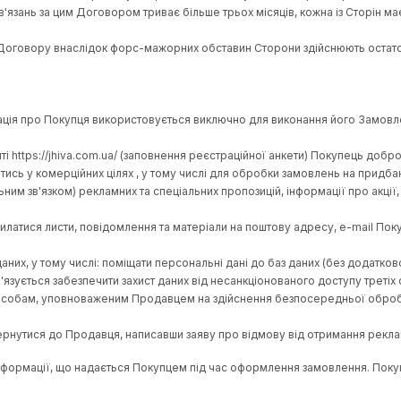
ути зафіксовані засобами фото- або відеозйомки. Протягом 1
 виявлені недоліки та домовитись про заміну Товару, заповнив
кових вимог зазначеної процедури, визнається отримання Поку
 або неналежне виконання умов цього Договору у порядку, пе
м Сторонами цього Договору, за винятком спорів про стягнення 
ензії – 7 (сім) календарних днів з дати її отримання. За супе
ь з цього Договору або у зв'язку з ним, у тому числі стосовно 
 матеріальним та процесуальним правом.
 будь-якого зі своїх зобов'язань, за винятком зобов'язань з 
ь поза контролем такої сторони, що настали після укладення 
таклізми, страйки, пожежі, повені, вибухи, зледеніння, війни (
ами випадковості на море, ембарго, катастрофи, обмеження, 