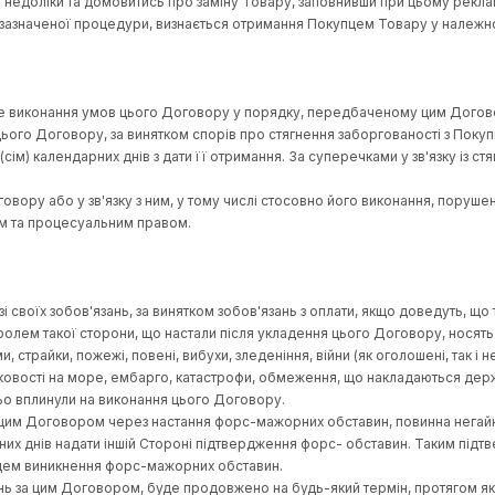
тримує його особисто. Порядок оплати та отримання наведено на
 території іншої країни, що виконується іншими Службами доста
омпаніями-перевізниками.
 якості Товару, що доставляється Компаніями-перевізниками, 
иманні Товару. Зі свого боку, Продавець гарантує відвантажен
жному (робочому) стані та якості.
казаною Покупцем у заявці або відмови Покупця від отримання 
 за послуги Компанії-перевізника віднімається із суми, перер
аченням розрахункового рахунку, на який мають бути повернені
овару, Покупець може з'ясувати за контактними даними у розділ
в споживачів», Покупець має право на обмін Товару належної яко
ару з урахуванням положень законодавства про підстави та пе
ернення здійснюється відповідно до розділу Сайту «Повернення
ення Товару.
оліків, Покупець зобов'язаний зафіксувати його у складеному а