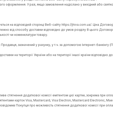
цього Договору;
айті https://jhiva.com.ua/;
ку, переконатися у цілісності та комплектності Товару шляхом
ати особу, яка здійснила його доставку Покупцю.
tps://jhiva.com.ua/;
і європейських замовлень картами типу Mastercard, Visa, Visa 
ідній сторінці Веб-сайту https://jhiva.com.ua/ шляхом додава
 телефону, вказаним у розділ контактів Веб-сайту https://jhi
 моменту його оформлення. У разі, якщо замовлення надіслано
м та вказується на відповідній сторінці Веб-сайту https://jhi