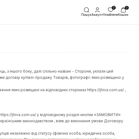
Знижки
ри
ри
зони
ої оферти - Покупець, з іншого боку, далі спільно названі - 
ця укласти з Покупцями договір купівлі-продажу Товарів, фот
анні Товарів, зображення яких розміщені на відповідних сторінк
а сторінці Веб-сайту https://jhiva.com.ua/ у відповідному ро
Кошик п