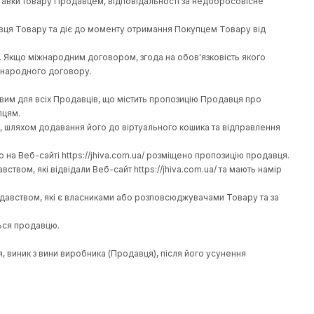
чинним міжнародним та українським законодавством , взяв до 
и однакові для всіх Покупців незалежно від статусу (фізична о
лення, оплати та доставки товару Продавцем, відповідальнос
покупку наявного Продавця Товару та діє до моменту отриманн
аїнське законодавство. Якщо міжнародним договором, згода на
тосовуються правила міжнародного договору.
ування якого є обов'язковим для всіх Продавців, що містить пр
сіб, у тому числі Покупцям.
 https://jhiva.com.ua/, шляхом додавання його до віртуальног
і), про придбання якого на Веб-сайті https://jhiva.com.ua/ роз
країнським законодавством, які відвідали Веб-сайт https://jhi
 та українським законодавством, які є власниками або розпов