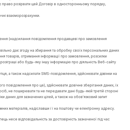
 (одного) дня Покупець зобов'язаний повідомити менеджера (
ши при цьому рекламаційну форму на повернення Товару на сай
пцем Товару у належному стані - без будь-яких механічних по
редбаченому цим Договором та чинним міжнародним та українс
заборгованості з Покупця, Сторони зобов'язуються вирішувати 
речками у зв'язку із стягненням заборгованості з Покупця дотр
його виконання, порушення, припинення чи недійсності, підляга
оплати, якщо доведуть, що таке невиконання було викликане фо
цього Договору, носять непередбачуваний і невідворотний хар
як оголошені, так і неоголошені), заколоти, загибель товару, 
що накладаються державними органами (включаючи розподіли, 