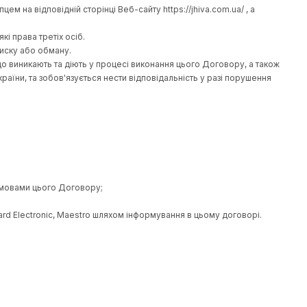
ю Товарів, що адресується продавцю.
дносин за Договором.
ільового призначення, виник з вини виробника (Продавця), пі
 оформленого Покупцем на відповідній сторінці Веб-сайту https
нього відсутні будь-які права третіх осіб.
чиненою під впливом тиску або обману.
феру правовідносин, що виникають та діють у процесі виконан
ого законодавства України, та зобов'язується нести відповіда