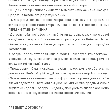
означає, що Покупець, незалежно від статусу (фізична 
публічної оферти, зазначені нижче.
1.2. Договір публічної оферти є публічним, тобто відпов
фізична особа-підприємець). При повній згоді з цим Д
Замовлення та за невиконання умов цього Договору.
1.3. Цей Договір набирає чинності з моменту натисканн
Продавця та повного розрахунку з ним.
1.4. Для регулювання договірних правовідносин за Дого
надана Верховною Радою України, встановлені інші прав
ТЕРМІНИ ТА ВИЗНАЧЕННЯ
«Договір публічної оферти» - публічний договір, зразок 
придбання Товару, зображення якого розміщено на Веб-сай
«Акцепт» - - ухвалення Покупцем пропозиції продавця пр
Замовлення.
«Товар» - предмет торгівлі (виріб, модель, аксесуар, ком
«Покупець» - будь-яка дієздатна фізична, юридична особа
придбати той чи інший Товар.
«Продавець» - будь-яка дієздатна фізична, юридична ос
допомогою Веб-сайту https://jhiva.com.ua/ мають намір 