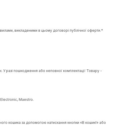
мленим замовленням та умовами цього Договору;
isa Electron, Mastercard Electronic, Maestro шляхом інформув
оговору.
єдиними узгодженими правилами, викладеними в цьому договорі 