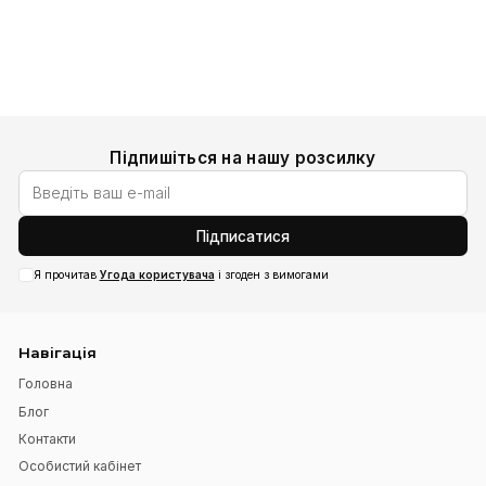
Замовник може повернути товар, який йому не підій
Додати до кошика
протягом 14 днів від дня отримання товару, за умови,
товар не був в експлуатації, збережений товарний ви
споживчі властивості, бірки, маркування, а також всі 
від продавця документи. Послуги перевізника з дост
поверненого товару сплачує ЗАМОВНИК (ПОКУПЕЦЬ)
Повернення товару постачальникові здійснюється зг
правил роздрібної торгівлі та
ЗУ «Про захист прав
споживачів»