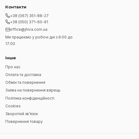
Підпишіться на нашу розсилку
Підписатися
Я прочитав
Угода користувача
і згоден з вимогами
Навігація
Головна
Блог
Контакти