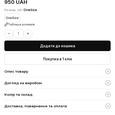
Біла шифонова накидка-кейп
АРТИКУЛ: 50006800
(5)
Є в наявності
950 UAH
Розмір, UA:
OneSize
OneSize
Таблиця розмірів
Додати до кошика
Покупка в 1 клік