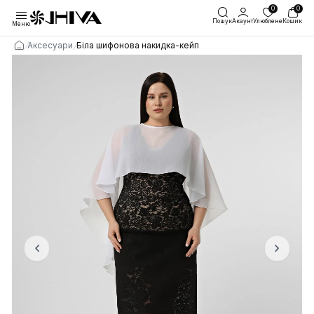
Пошук
Акаунт
Улю
Меню
/
/
Аксесуари
Біла шифонова накидка-кейп