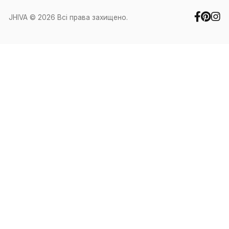
Особистий кабінет
Контакти
+38 (067) 351-88-27
+38 (050) 371-60-91
office@jhiva.com.ua
Ми працюємо у робочі дні з 9:00 до
17:00
Інше
Про нас
Оплата та доставка
Обмін та повернення
Заява на повернення взірець
Політика конфіденційності
Cookies