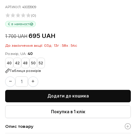
Блідо-рожеві подовжені штани
палаццо
АРТИКУЛ: 40033909
(0)
Є в наявності
695 UAH
1 700 UAH
До закінчення акції:
03
д
:
13
г
:
58
х
:
53
с
Розмір, UA:
40
40
42
48
50
52
Таблиця розмірів