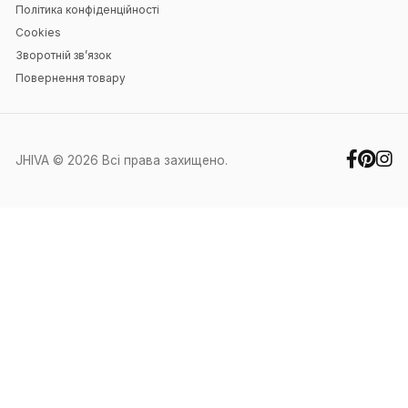
Навігація
Головна
Блог
Контакти
Особистий кабінет
Контакти
+38 (067) 351-88-27
+38 (050) 371-60-91
office@jhiva.com.ua
Ми працюємо у робочі дні з 9:00 до
17:00
Інше
Про нас