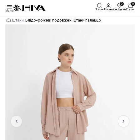
Пошук
Акаунт
Улю
Меню
/
/
Штани
Блідо-рожеві подовжені штани палаццо