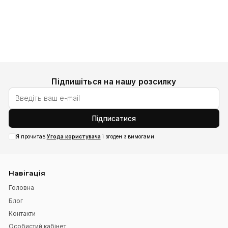
Замовник може повернути товар, який йому не підій
Додати до кошика
протягом 14 днів від дня отримання товару, за умови,
товар не був в експлуатації, збережений товарний ви
споживчі властивості, бірки, маркування, а також всі 
від продавця документи. Послуги перевізника з дост
поверненого товару сплачує ЗАМОВНИК (ПОКУПЕЦЬ)
Повернення товару постачальникові здійснюється зг
правил роздрібної торгівлі та
ЗУ «Про захист прав
споживачів»