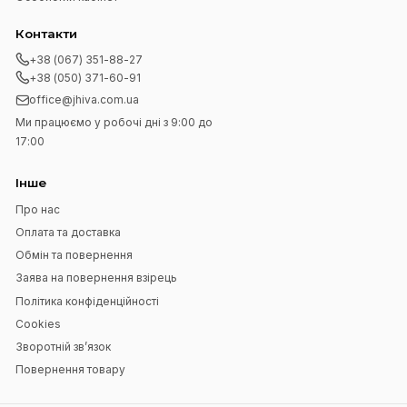
Підпишіться на нашу розсилку
Підписатися
Я прочитав
Угода користувача
і згоден з вимогами
Навігація
Головна
Блог
Контакти