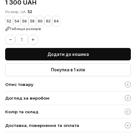
Базовий білий лонгслів
АРТИКУЛ: 30047800
(3)
Є в наявності
1 300 UAH
Розмір, UA:
52
52
54
56
58
60
62
64
Таблиця розмірів
Додати до кошика
Покупка в 1 клік