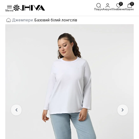
Пошук
Акаунт
Улю
Меню
/
/
Джемпери
Базовий білий лонгслів