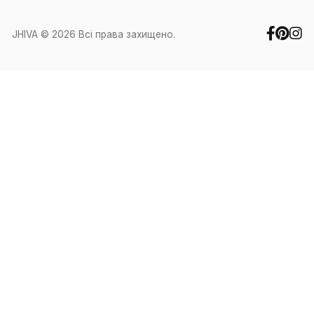
Особистий кабінет
Контакти
+38 (067) 351-88-27
+38 (050) 371-60-91
office@jhiva.com.ua
Ми працюємо у робочі дні з 9:00 до
17:00
Інше
Про нас
Оплата та доставка
Обмін та повернення
Заява на повернення взірець
Політика конфіденційності
Cookies