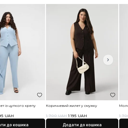
авка, повернення та оплата
мір
48|50|52|58|60|62
и замовлення та доставки.
ад виробу
70% Віскоза26%Поліестер4%Еластан
амовлення товарів відбувається через інтернет.
оставка товарів здійснюється кур’єрською службою ТОВ «Н
ошта»
www.novaposhta.ua
, протягом 1-2 днів від дня оформ
амовлення, при наявності товару на складі в м. Львів. А так
оставки товару здійснюються до моменту вичерпання запасі
 випадку затримки поставки, або повного закінчення, Торг
Жива” інформує про це своїх клієнтів.
и можете замовити доставку як до відділення, так і кур'єрськ
онкретній адресі.
ослуги доставки
сплачує отримувач (покупець).
ата
ісляплата — оплата готівкою при отриманні замовлення. УВ
ідправка відбувається лише по передоплаті в 200 грн.
плата на розрахунковий рахунок — після підтвердження м