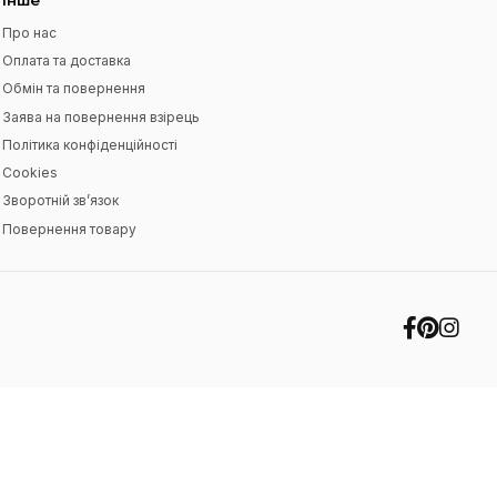
Я прочитав
Угода користувача
і згоден з ви
Інше
Про нас
Оплата та доставка
Обмін та повернення
Заява на повернення взірець