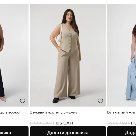
Дост
Роз
Умов
Скл
З
Д
П
з
П
У
“
В
к
П
Опл
П
в
О