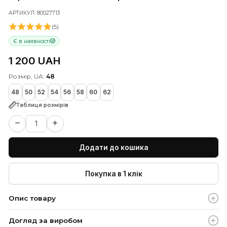
Бордовий мереживний топ з
ефектом оголеної шкіри.
АРТИКУЛ: 80027713
(5)
Є в наявності
1 200 UAH
Розмір, UA:
48
48
50
52
54
56
58
60
62
Таблиця розмірів