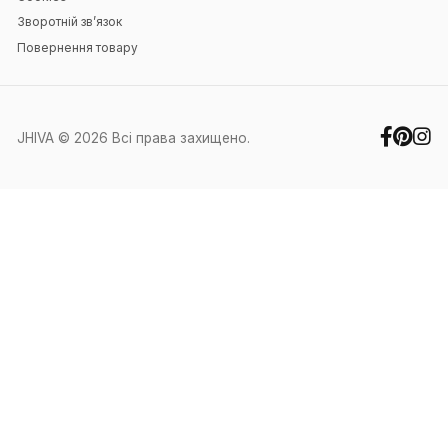
Навігація
Головна
Блог
Контакти
Особистий кабінет
Контакти
+38 (067) 351-88-27
+38 (050) 371-60-91
office@jhiva.com.ua
Ми працюємо у робочі дні з 9:00 до
17:00
Інше
Про нас
Оплата та доставка