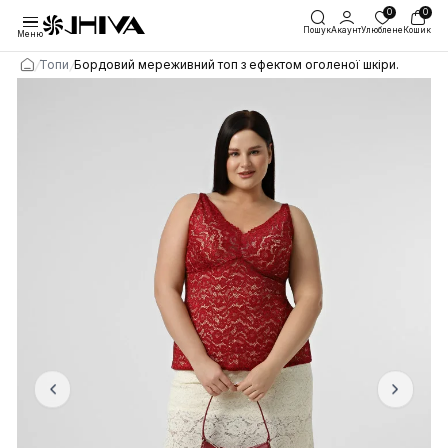
Пошук
Акаунт
Улю
Меню
/
/
Топи
Бордовий мереживний топ з ефектом оголеної шкі