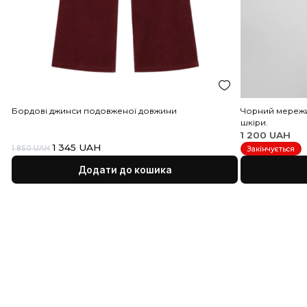
«Нова Пошта»
www.novaposhta.ua
, протягом 1-2 днів в
для ділової вечері або самостійний акцентний елемент д
оформлення замовлення, при наявності товару на скл
вечірнього виходу.
Львів. А також Укрпоштою. Поставки товару здійснюю
моменту вичерпання запасів.
У випадку затримки поставки, або повного закінченн
Торговий Дім “Жива” інформує про це своїх клієнтів.
Ви можете замовити доставку як до відділення, так і
кур'єрську доставку по конкретній адресі.
Послуги доставки
сплачує отримувач (покупець).
Оплата
Післяплата — оплата готівкою при отриманні замовл
УВАГА! Дана відправка відбувається лише по передопл
200 грн.
Оплата на розрахунковий рахунок — після підтверд
менеджером Вашого замовлення Вам буде надіслан
рахунок, в якому будуть вказані реквізити для оплати
сума до оплати. Ви зможете оплатити замовлення в б