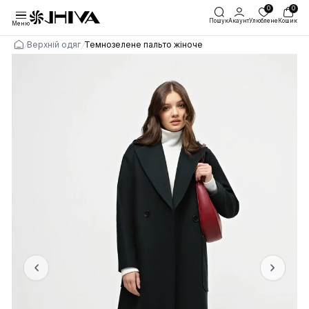
Пошук
Акаунт
Улю
Меню
/
/
Верхній одяг
Темнозелене пальто жіноче