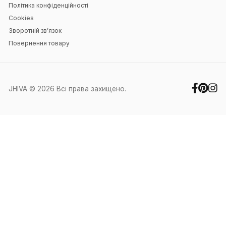
Навігація
Головна
Блог
Контакти
Особистий кабінет
Контакти
+38 (067) 351-88-27
+38 (050) 371-60-91
office@jhiva.com.ua
Ми працюємо у робочі дні з 9:00 до
17:00
Інше
Про нас