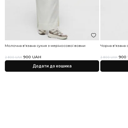
«Нова Пошта»
www.novaposhta.ua
, протягом 1-2 днів в
Склад виробу
96% Вовна 4%Акрил
оформлення замовлення, при наявності товару на скл
Львів. А також Укрпоштою. Поставки товару здійснюю
моменту вичерпання запасів.
У випадку затримки поставки, або повного закінченн
Торговий Дім “Жива” інформує про це своїх клієнтів.
Ви можете замовити доставку як до відділення, так і
кур'єрську доставку по конкретній адресі.
Послуги доставки
сплачує отримувач (покупець).
Оплата
Післяплата — оплата готівкою при отриманні замовл
УВАГА! Дана відправка відбувається лише по передопл
200 грн.
Оплата на розрахунковий рахунок — після підтверд
менеджером Вашого замовлення Вам буде надіслан
рахунок, в якому будуть вказані реквізити для оплати
сума до оплати. Ви зможете оплатити замовлення в б