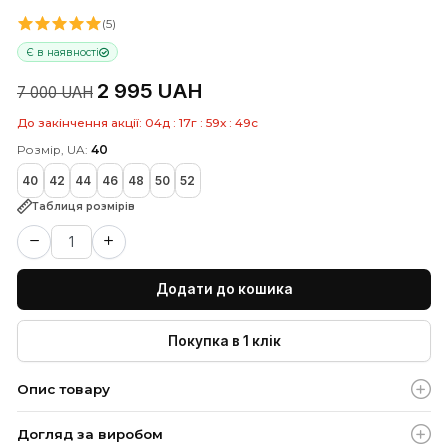
Темнозелене пальто жіноче
АРТИКУЛ: 10015055
(5)
Є в наявності
2 995 UAH
7 000 UAH
До закінчення акції:
04
д
:
17
г
:
59
х
:
48
с
Розмір, UA:
40
40
42
44
46
48
50
52
Таблиця розмірів