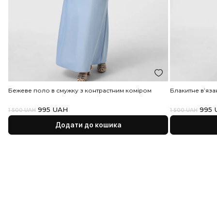
ПРАСУВАТИ ПРИ НИЗЬКІЙ ТЕМ
Доставка товарів здійснюється кур’єрською службою
«Нова Пошта»
www.novaposhta.ua
, протягом 1-2 днів в
ЧИСТКА ЗІ ЗВИЧ РЕАГЕНТОМ
оформлення замовлення, при наявності товару на скл
Львів. А також Укрпоштою. Поставки товару здійснюю
моменту вичерпання запасів.
У випадку затримки поставки, або повного закінченн
Торговий Дім “Жива” інформує про це своїх клієнтів.
Ви можете замовити доставку як до відділення, так і
кур'єрську доставку по конкретній адресі.
Послуги доставки
сплачує отримувач (покупець).
Оплата
Післяплата — оплата готівкою при отриманні замовл
УВАГА! Дана відправка відбувається лише по передопл
200 грн.
Оплата на розрахунковий рахунок — після підтверд
менеджером Вашого замовлення Вам буде надіслан
рахунок, в якому будуть вказані реквізити для оплати