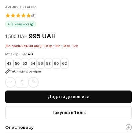
Синє поло в смужку з контрастним
коміром
АРТИКУЛ: 30048063
(5)
Є в наявності
995 UAH
1 500 UAH
До закінчення акції:
00
д
:
16
г
:
30
х
:
11
с
Розмір, UA:
48
48
50
52
54
56
58
60
62
Таблиця розмірів