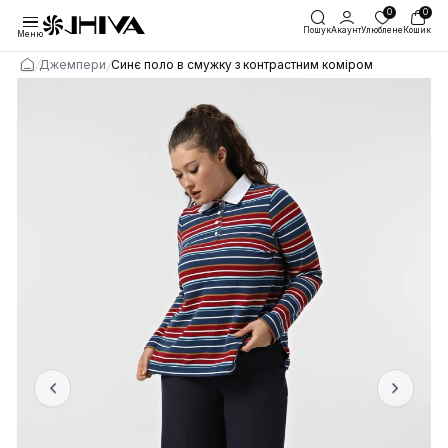
Пошук
Акаунт
Улю
Меню
/
/
Джемпери
Синє поло в смужку з контрастним коміром