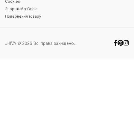
Навігація
Головна
Блог
Контакти
Особистий кабінет
Контакти
+38 (067) 351-88-27
+38 (050) 371-60-91
office@jhiva.com.ua
Ми працюємо у робочі дні з 9:00 до
17:00
Інше
Про нас
Оплата та доставка