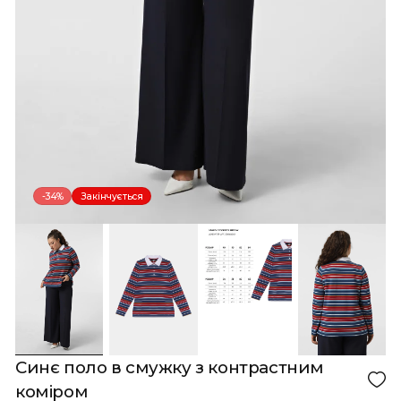
Кошик порожній!
-34%
Закінчується