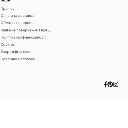
Я прочитав
Угода користувача
і згоден з ви
Інше
Про нас
Оплата та доставка
Обмін та повернення
Заява на повернення взірець