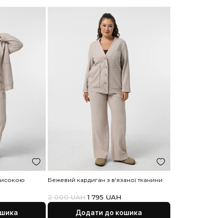
Дост
Роз
Умов
Скл
З
Д
П
з
П
У
“
В
к
П
Опл
П
в
О