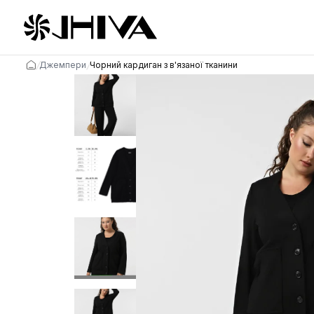
/
/
Джемпери
Чорний кардиган з в'язаної тканини