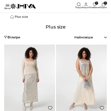
Пошук
Акаунт
Улю
Меню
/
Plus size
Plus size
Фільтри