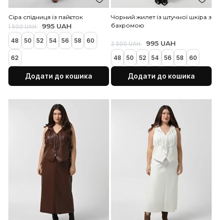
48
50
52
54
56
58
1 345 UAH
1 850 UAH
50
52
54
58
60
62
62
Додати до кошика
Додати до коши