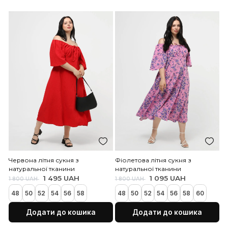
Додати до кошика
Додати до коши
Молочне вовняне пальто
Чорна подовжена сороч
віскози
8 000 UAH