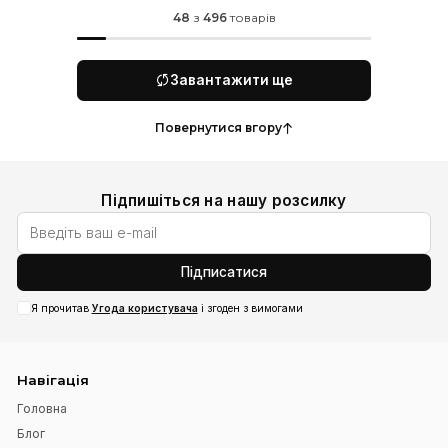
Червона літня сукня з
Фіолетова літня сукня з
натуральної тканини
натуральної тканини
1 495 UAH
1 095 UAH
1 800 UAH
1 800 UAH
48
50
52
54
56
58
48
50
52
54
56
58
Додати до кошика
Додати до коши