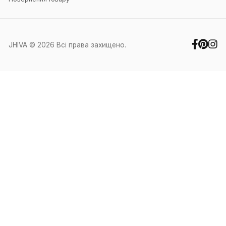
Зелена літня сукня з
Червоний подовжений
натуральної тканини
трикотажний топ
1 095 UAH
395 UAH
1 800 UAH
750 UAH