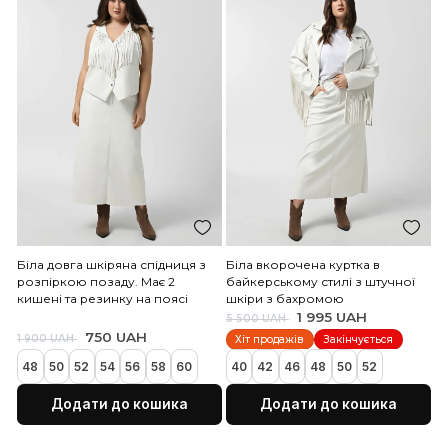
50
52
54
56
58
60
5XL/6XXL
Додати до кошика
Додати до коши
Коричнева вкорочена ку