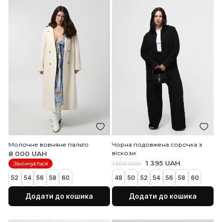
Чорна вкорочена куртка в
Коричнева вкорочена ку
байкерському стилі з штучної
байкерському стилі з ш
шкіри з бахромою
шкіри з бахромою
1 995 UAH
1 995 UAH
5 500 UAH
5 500 UAH
Закінчується
Закінчується
40
42
44
46
48
50
52
40
42
44
48
50
52
Додати до кошика
Додати до коши