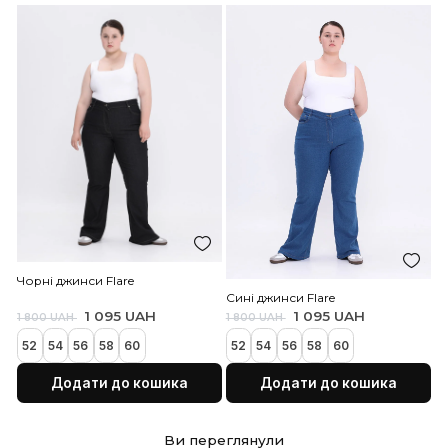
Принтована літня сукня з
Чорна літня сукня з нат
натуральної тканини
тканини
1 095 UAH
1 095 UAH
1 800 UAH
1 800 UAH
48
50
52
54
56
58
60
48
50
52
54
56
58
Додати до кошика
Додати до коши