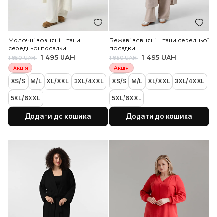
Додати до кошика
Додати до коши
Сині джинси прямого крою із
Чорний приталений чо
літнього джинсу
жакет