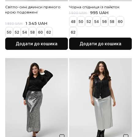
Додати до кошика
Додати до коши
Світло-сині джинси прямого
Чорна спідниця із пайєт
крою подовжені
995 UAH
1 500 UAH