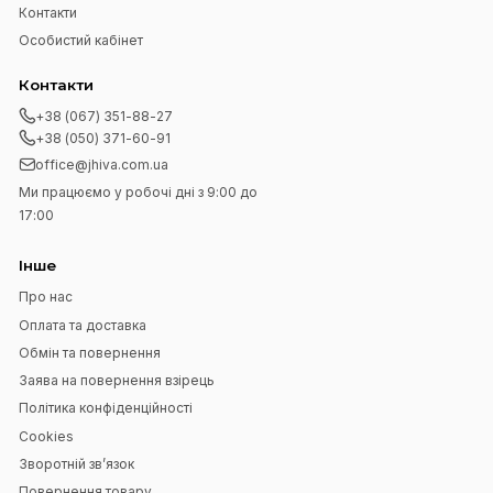
Сині прямі штані з віскози
Зелена спіниця- трапеці
вирізом
695 UAH
600 UAH
1 200 UAH
1 200 UAH
48
50
54
56
58
50
52
54
56
58
60
Додати до кошика
Додати до коши