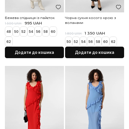
Коричневий жилет із штучної
Білий жилет із штучної ш
шкіра з бахромою
бахромою
995 UAH
2 500 UAH
995 UAH
2 500 UAH
Рекомендуємо
48
50
52
54
56
58
48
50
52
54
56
58
Додати до кошика
Додати до коши