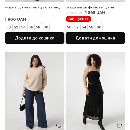
Чорна сукня з імітацією запаху
Бордова шифонова сук
1 595 UAH
1 800 UAH
1 800 UAH
Закінчується
50
52
54
56
58
60
50
52
54
58
60