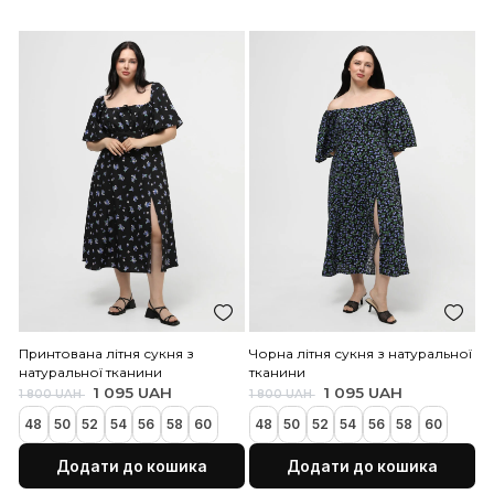
Бежеве пальто з вовни
Блакитне вовняне пальт
8 000 UAH
6 000 UAH
8 000 UAH
Закінчується
52
54
56
58
60
52
54
56
58
60
62