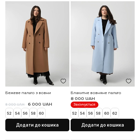
байкерському стилі з ш
шкіри
Бежева довга вовняна сукня
1 995 UAH
4 500 UAH
1 095 UAH
1 850 UAH
Закінчується
50
52
54
56
58
60
40
42
44
46
48
50
Додати до кошика
Додати до коши