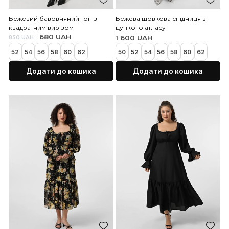
Бежевий бавовняний топ з
Бежева шовкова спідни
квадратним вирізом
цупкого атласу
680 UAH
1 600 UAH
850 UAH
52
54
56
58
60
62
50
52
54
56
58
60
Додати до кошика
Додати до коши