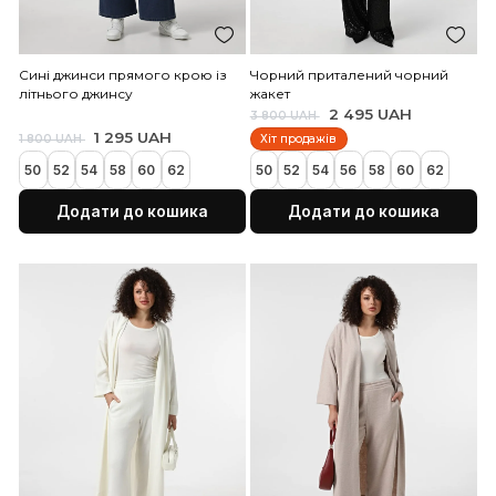
Червона сукня косого крою з
Блакитна сукня косого 
воланами
воланами
1 350 UAH
1 350 UAH
1 800 UAH
1 800 UAH
50
52
54
56
58
60
62
50
52
54
56
58
60