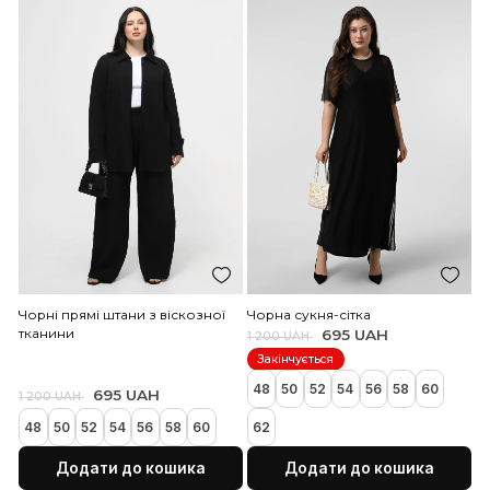
Біла довга шкіряна спідниця з
Біла вкорочена куртка в
розпіркою позаду. Має 2
байкерському стилі з ш
кишені та резинку на поясі
шкіри з бахромою
1 995 UAH
5 500 UAH
750 UAH
1 900 UAH
Хіт продажів
Закінчуєт
48
50
52
54
56
58
60
40
42
46
48
50
52
Додати до кошика
Додати до коши