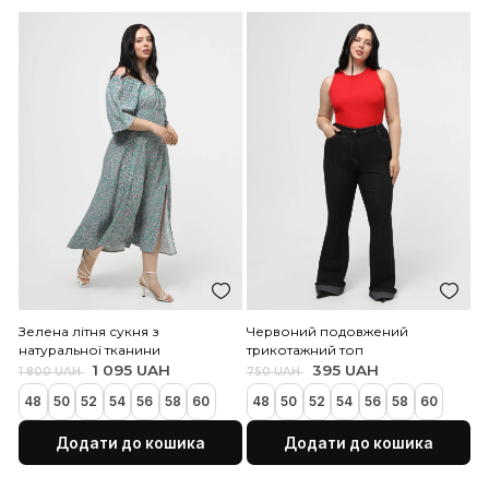
Чорні прямі штани з віскозної
Чорна сукня-сітка
тканини
695 UAH
1 200 UAH
Закінчується
48
50
52
54
56
58
695 UAH
1 200 UAH
48
50
52
54
56
58
60
62
Додати до кошика
Додати до коши