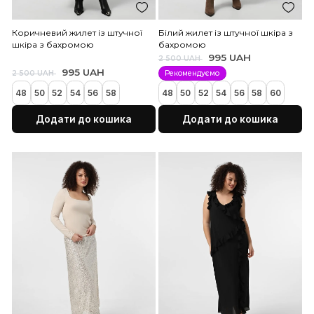
Сіра спідниця із пайєток
Чорний жилет із штучної
бахромою
995 UAH
1 500 UAH
48
50
52
54
56
58
60
995 UAH
2 500 UAH
62
48
50
52
54
56
58
Додати до кошика
Додати до коши