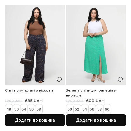
1 395 UAH
1 600 UAH
Закінчується
52
54
56
58
60
48
50
52
54
56
58
Додати до кошика
Додати до коши