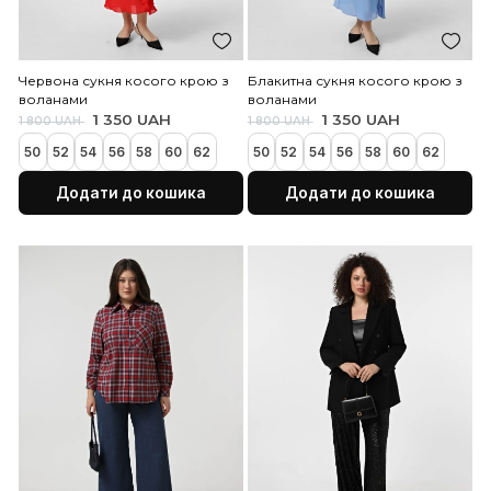
Бежева спідниця із пайєток
Чорна сукня косого кр
воланами
995 UAH
1 500 UAH
48
50
52
54
56
58
60
1 350 UAH
1 800 UAH
62
50
52
54
56
58
60
Додати до кошика
Додати до коши