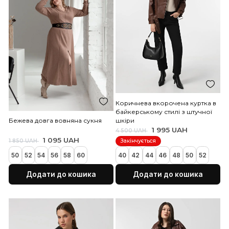
Чорний подовжений кардиган
1 495 UAH
1 850 UAH
Червона довга вовняна 
Акція
1 095 UAH
1 850 UAH
XS/S
M/L
XL/XXL
3XL/4XXL
Закінчується
5XL/6XXL
52
58
60
Додати до кошика
Додати до коши