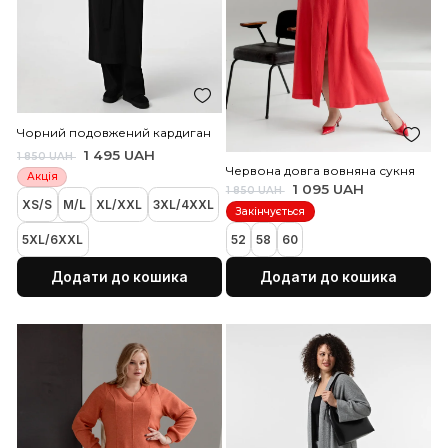
2 495 UAH
3 800 UAH
1 295 UAH
1 800 UAH
Хіт продажів
50
52
54
58
60
62
50
52
54
56
58
60
Додати до кошика
Додати до коши