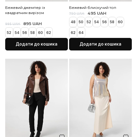
Кошик порожній!
Бежевий джемпер із
Бежевий блискучий топ
квадратним вирізом
495 UAH
750 UAH
48
50
52
54
56
58
895 UAH
995 UAH
52
54
56
58
60
62
62
64
Додати до кошика
Додати до коши