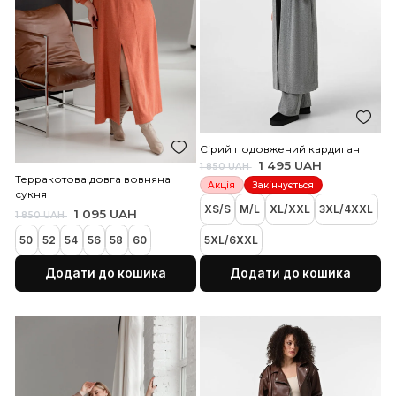
Молочні вовняні штани
Бежеві вовняні штани с
середньої посадки
посадки
1 495 UAH
1 495 UAH
1 850 UAH
1 850 UAH
Акція
Акція
XS/S
M/L
XL/XXL
3XL/4XXL
XS/S
M/L
XL/XXL
3X
5XL/6XXL
5XL/6XXL
Додати до кошика
Додати до коши