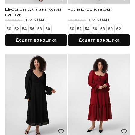
Шифонова сукня з квітковим
Чорна шифонова сукня
принтом
1 595 UAH
1 595 UAH
1 800 UAH
1 800 UAH
50
52
54
56
58
60
50
52
54
56
58
60
Додати до кошика
Додати до коши