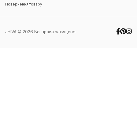
Блог
Контакти
Особистий кабінет
Контакти
+38 (067) 351-88-27
+38 (050) 371-60-91
office@jhiva.com.ua
Ми працюємо у робочі дні з 9:00 до
17:00
Інше
Про нас
Оплата та доставка
Обмін та повернення