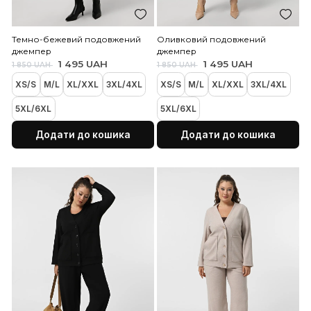
Темно-бежевий подовжений
Оливковий подовжени
джемпер
джемпер
1 495 UAH
1 495 UAH
1 850 UAH
1 850 UAH
XS/S
M/L
XL/XXL
3XL/4XL
XS/S
M/L
XL/XXL
3X
5XL/6XL
5XL/6XL
Додати до кошика
Додати до коши