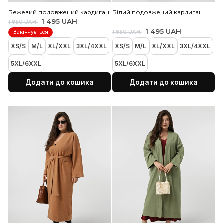
Кошик порожній!
Бежевий подовжений кардиган
Білий подовжений кард
1 495 UAH
1 850 UAH
1 495 UAH
1 850 UAH
Закінчується
XS/S
M/L
XL/XXL
3XL/4XXL
XS/S
M/L
XL/XXL
3X
5XL/6XXL
5XL/6XXL
Додати до кошика
Додати до коши