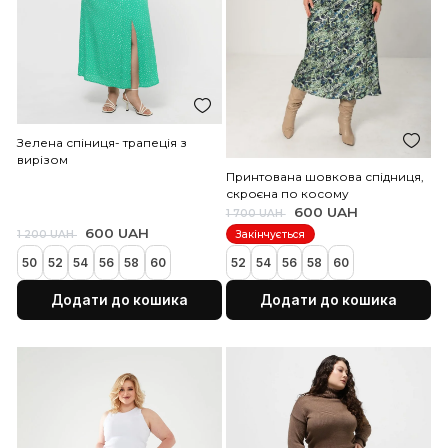
Бежева спідниця із пайєток
Біла довга шкіряна спід
розпіркою позаду. Має 
995 UAH
1 500 UAH
кишені та резинку на по
48
50
52
54
56
58
60
750 UAH
1 900 UAH
62
48
50
52
54
56
58
Додати до кошика
Додати до коши