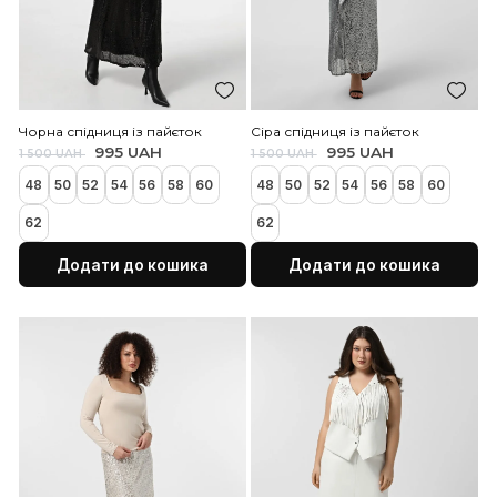
1 600 UAH
50
52
54
56
58
60
62
1 600 UAH
64
50
52
54
56
58
60
Додати до кошика
Додати до коши