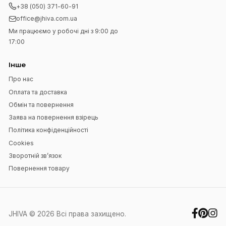
Чорна принтована спідниця-
Чорна принтована спідн
трапеція з розрізом
трапеція з розрізом
550 UAH
550 UAH
950 UAH
950 UAH
42
44
46
48
50
52
46
48
50
52
Додати до кошика
Додати до коши