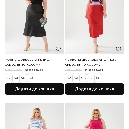
Додати до кошика
Додати до коши
Леопардова шовкова сп
Бежева шовкова спідниця,
скроєна по косому
скроєна по косому