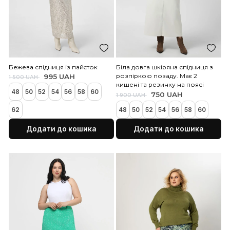
Чорна спідниця із пайєток
Сіра спідниця із пайєток
995 UAH
995 UAH
1 500 UAH
1 500 UAH
48
50
52
54
56
58
60
48
50
52
54
56
58
62
62
Додати до кошика
Додати до коши