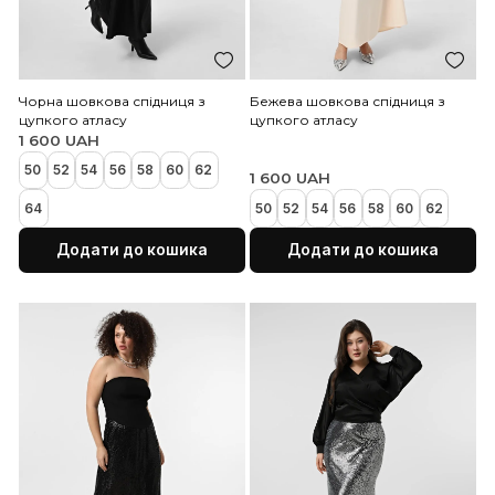
Додати до кошика
Додати до коши
Чорна шовкова спідниця з
Бежева шовкова спідни
цупкого атласу
цупкого атласу