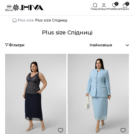
Пошук
Акаунт
Улю
Меню
/
/
Plus size
Plus size Спідниці
Plus size Спідниці
Фільтри