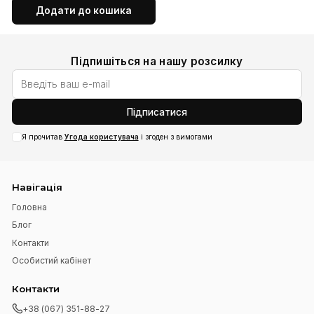
Біла спідниця асиметричного
Чорна спідниця олівець
крою із плісірованою вставкою
500 UAH
500 UAH
1 050 UAH
1 050 UAH
40
42
44
46
48
50
52
42
44
46
50
52
54
Додати до кошика
Додати до коши