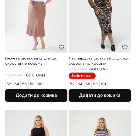
Зелена спіниця- трапеція з
вирізом
Принтована шовкова сп
скроєна по косому
600 UAH
1 700 UAH
600 UAH
1 200 UAH
Закінчується
50
52
54
56
58
60
52
54
56
58
60