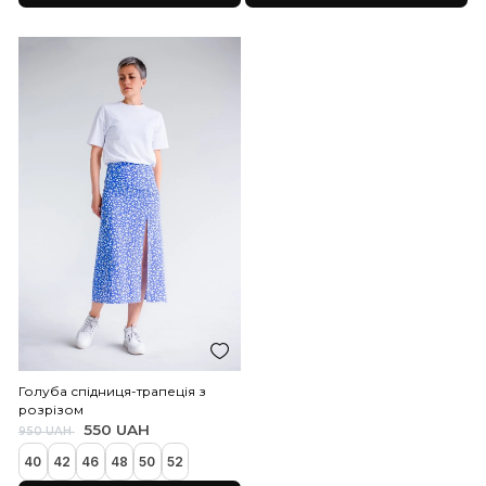
40
42
44
46
48
50
52
50
52
Додати до кошика
Додати до коши