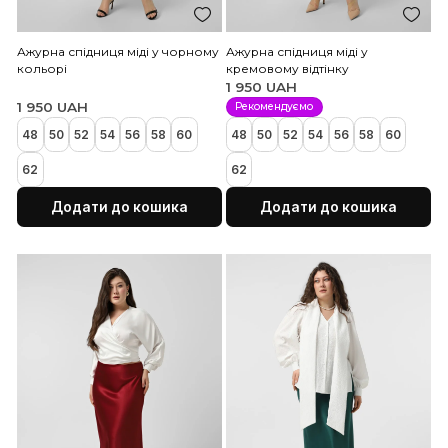
Ажурна спідниця міді у чорному
Ажурна спідниця міді у
кольорі
кремовому відтінку
1 950 UAH
1 950 UAH
Рекомендуємо
48
50
52
54
56
58
60
48
50
52
54
56
58
62
62
Додати до кошика
Додати до коши