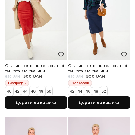
Чорна шовкова спідниця,
Червона шовкова спідн
скроєна по косому
скроєна по косому
600 UAH
600 UAH
1 700 UAH
1 700 UAH
52
54
56
58
52
54
56
58
60
Додати до кошика
Додати до коши