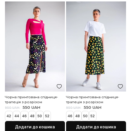
Червона принтована спідниця-
Блакитна спідниця-трапе
трапеція з розрізом
розрізом
550 UAH
950 UAH
550 UAH
950 UAH
Закінчується