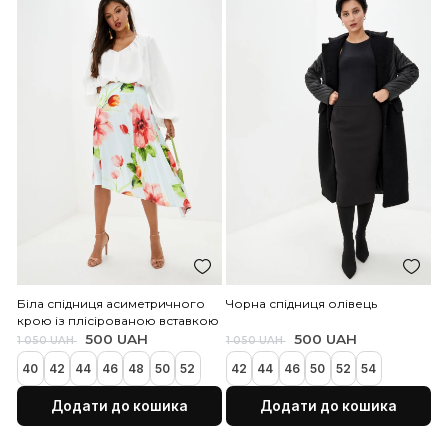
Спідниця-олівець з еластичної
Спідниця-олівець з елас
трикотажної тканини
трикотажної тканини
500 UAH
500 UAH
850 UAH
850 UAH
Розпродаж
Розпродаж
40
42
44
46
48
50
42
44
46
48
52
Додати до кошика
Додати до коши