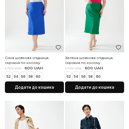
600 UAH
1 700 UAH
600 UAH
1 700 UAH
Закінчується
52
54
56
58
60
52
54
56
58
60
Додати до кошика
Додати до коши