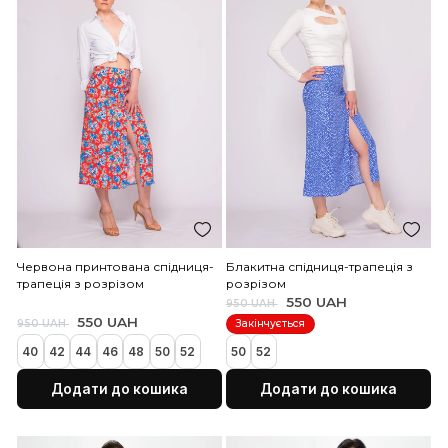
Синя шовкова спідниця,
Зелена шовкова спідниц
скроєна по косому
скроєна по косому
600 UAH
600 UAH
1 700 UAH
1 700 UAH
52
54
56
58
60
52
54
56
58
60
Додати до кошика
Додати до коши