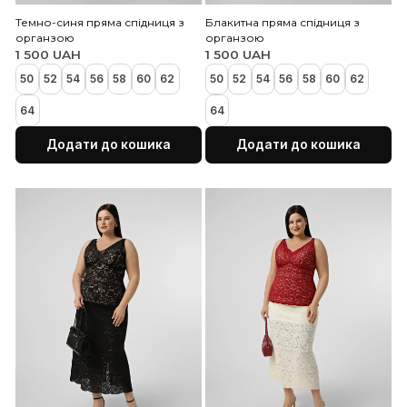
Кошик порожній!
Темно-синя пряма спідниця з
Блакитна пряма спідниц
органзою
органзою
1 500 UAH
1 500 UAH
50
52
54
56
58
60
62
50
52
54
56
58
60
64
64
Додати до кошика
Додати до коши