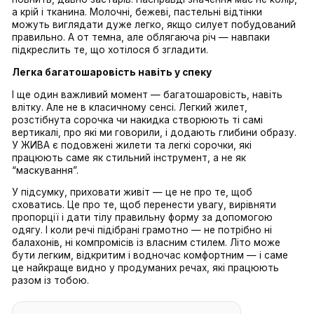
найкращий союзник. Шорти, спідниці або штани з 
посадкою вище пупка створюють чітку лінію і 
“прибирають” живіт у межі силуету. Особливо добр
працюють моделі зі щільнішою талією або резинкою,
не врізається, а м’яко фіксує. У поєднанні з легким 
це дає дуже збалансований образ без зайвих зусил
Асиметрія і запах — стильний обман зору
Ще один прийом, який виглядає дорого і сучасно — 
асиметрія. Запах, діагональні лінії, нерівний край — в
“ламає” горизонталь живота і переводить увагу на р
тканини. У літніх колекціях ЖИВА такі деталі зустріч
досить часто, і саме вони роблять образ не просто 
комфортним, а стильним.
Світлі кольори — не ворог
Не варто боятись і світлих кольорів. Міф про те, що 
повнить, давно застарів. Насправді значення має не 
а крій і тканина. Молочні, бежеві, пастельні відтінки 
можуть виглядати дуже легко, якщо силует побудо