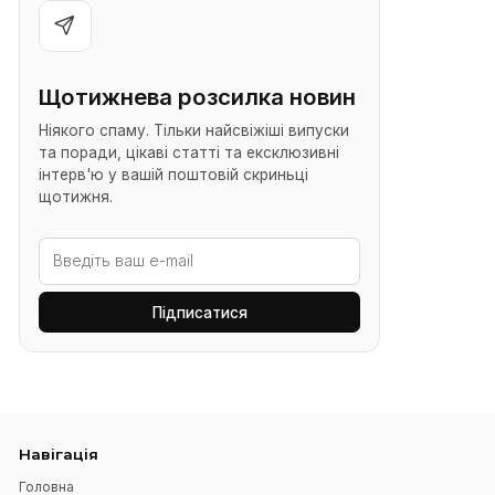
правильно. А от темна, але облягаюча річ — навпаки
підкреслить те, що хотілося б згладити.
Легка багатошаровість навіть у спеку
І ще один важливий момент — багатошаровість, наві
влітку. Але не в класичному сенсі. Легкий жилет, 
розстібнута сорочка чи накидка створюють ті самі 
вертикалі, про які ми говорили, і додають глибини о
У ЖИВА є подовжені жилети та легкі сорочки, які 
працюють саме як стильний інструмент, а не як 
“маскування”.
У підсумку, приховати живіт — це не про те, щоб 
сховатись. Це про те, щоб перенести увагу, вирівнят
пропорції і дати тілу правильну форму за допомого
одягу. І коли речі підібрані грамотно — не потрібно н
балахонів, ні компромісів із власним стилем. Літо мо
бути легким, відкритим і водночас комфортним — і 
це найкраще видно у продуманих речах, які працюю
разом із тобою.