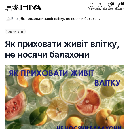
Пошук
Акаунт
Улю
Меню
/
/
Блог
Як приховати живіт влітку, не носячи балахони
1 хв читати
Як приховати живіт вліт
не носячи балахони