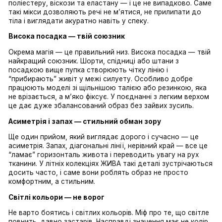
надто короткі речі часто “ріжуть” силует у найшир
місці. Натомість футболки, топи чи блузи, які закінч
трохи нижче лінії живота, працюють значно краще. У
ЖИВА багато базових моделей саме з такою довж
вони ніби випадково, але дуже точно формують пра
пропорції.
Тканина вирішує більше, ніж здається
І тут варто сказати про тканини окремо. Літо — це н
тільки про легкість, а й про те, як тканина поводитьс
Занадто тонкий трикотаж може підкреслювати більш
хотілося б. Натомість щільніша бавовна, віскоза або
структурований трикотаж тримають форму і “збира
силует. У складі речей ЖИВА часто є поєднання 
поліестеру, віскози та еластану — і це не випадково
такі мікси дозволяють речі не м’ятися, не прилипати
тіла і виглядати акуратно навіть у спеку.
Висока посадка — твій союзник
Окрема магія — це правильний низ. Висока посадка 