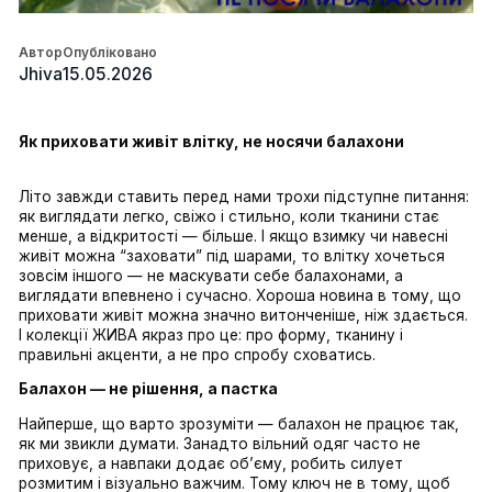
Кошик порожній!
Автор
Опубліковано
Jhiva
15.05.2026
Як приховати живіт влітку, не носячи балахони
Літо завжди ставить перед нами трохи підступне пи
як виглядати легко, свіжо і стильно, коли тканини ст
менше, а відкритості — більше. І якщо взимку чи наве
живіт можна “заховати” під шарами, то влітку хочет
зовсім іншого — не маскувати себе балахонами, а 
виглядати впевнено і сучасно. Хороша новина в том
приховати живіт можна значно витонченіше, ніж зда
І колекції ЖИВА якраз про це: про форму, тканину і 