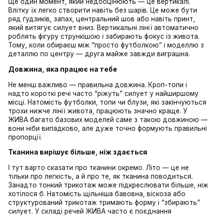
Дуже сильний інструмент — це акцент на талії, але 
класичний. Забудь про жорстке перетискання ремене
Краще працюють завищена лінія талії або легке 
приталення під грудьми. Так створюється нова точк
відліку, і живіт просто перестає бути центром уваги.
літніх сукнях ЖИВА часто використовується саме це
прийом — і він виглядає природно, без відчуття 
“затягнутості”.
Вертикалі, які “витягують” силует
Ще один момент, який недооцінюють — це вертикалі
Влітку їх легко створити навіть без шарів. Це може б
ряд ґудзиків, запах, центральний шов або навіть при
який витягує силует вниз. Вертикальні лінії автомат
роблять фігуру стрункішою і забирають фокус із жив
Тому, коли обираєш між “просто футболкою” і моде
деталлю по центру — друга майже завжди виграшн
Довжина, яка працює на тебе
Не менш важливо — правильна довжина. Кроп-топи і