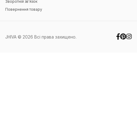
Навігація
Головна
Блог
Контакти
Особистий кабінет
Контакти
+38 (067) 351-88-27
+38 (050) 371-60-91
office@jhiva.com.ua
Ми працюємо у робочі дні з 9:00 до
17:00
Інше