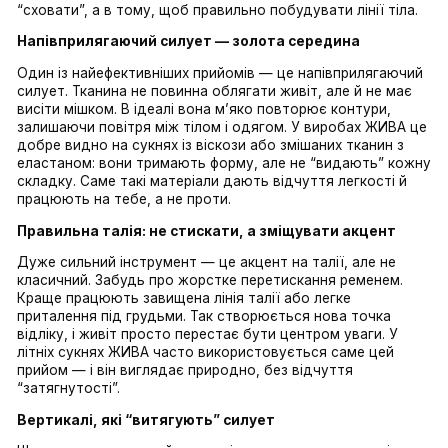
правильні акценти, а не про спробу сховатись.
Балахон — не рішення, а пастка
Найперше, що варто зрозуміти — балахон не працює
як ми звикли думати. Занадто вільний одяг часто не
приховує, а навпаки додає об’єму, робить силует 
розмитим і візуально важчим. Тому ключ не в тому,
“сховати”, а в тому, щоб правильно побудувати лінії
Напівприлягаючий силует — золота середина
Один із найефективніших прийомів — це напівприляг
силует. Тканина не повинна облягати живіт, але й не
висіти мішком. В ідеалі вона м’яко повторює контури
залишаючи повітря між тілом і одягом. У виробах Ж
добре видно на сукнях із віскози або змішаних ткани
еластаном: вони тримають форму, але не “видають”
складку. Саме такі матеріали дають відчуття легкост
працюють на тебе, а не проти.
Правильна талія: не стискати, а зміщувати акце