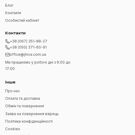
Щотижнева розсилка новин
Ніякого спаму. Тільки найсвіжіші випуски
та поради, цікаві статті та ексклюзивні
інтерв'ю у вашій поштовій скриньці
щотижня.
Підписатися