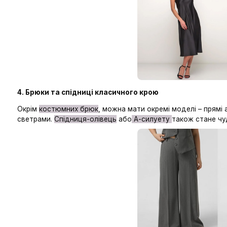
3.
Сукня-футляр
– символ елегантності
Лаконічна сукня середньої довжини – ідеальний в
зайвих аксесуарів. До неї можна додати жакет а