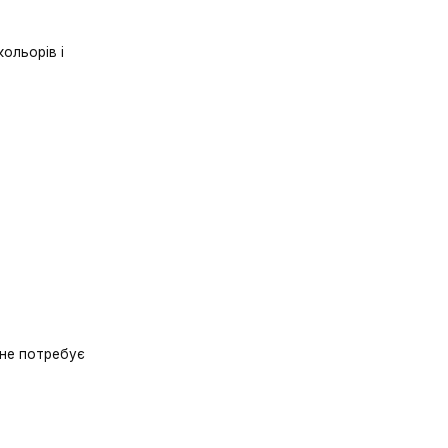
и занадто яскравих кольорів і
ті.