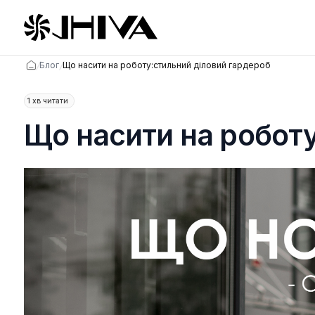
/
/
Блог
Що насити на роботу:стильний діловий гардеро
1 хв читати
Що насити на ро