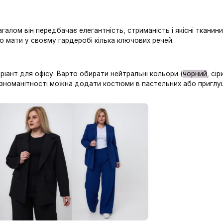
ити на роботу:стильний діловий гардероб
 що вдягнути на роботу, щоб виглядати професійно, с
і костюми та класичні сорочки, а й можливість підкре
 обираючи речі, які підкреслюють вашу впевненість і с
о гардероба та поділимося порадами, як створювати б
и, але загалом він передбачає елегантність, стриманіс
оти, варто мати у своєму гардеробі кілька ключових р
рашний варіант для офісу. Варто обирати нейтральні к
ечами. Для різноманітності можна додати костюми в па