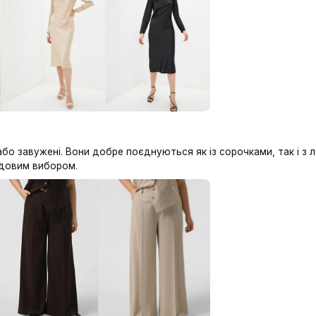
аріант для ділового стилю. Вона підкреслює фігуру, в
бо кардиган для завершеного вигляду.