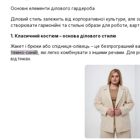
Що нас
Щоранку перед дзеркалом постає вічне питання:
комфортно? Діловий гардероб — це не лише строг
залишаючись у рамках офісного дрес-коду.
Важливо знайти баланс між офіційністю та стилем,
розглянемо основні елементи стильного діловог
кожен день.
Основні елементи ділового гардероба
Діловий стиль залежить від корпоративної культур
створювати гармонійні та стильні образи для роб
1. Класичний костюм – основа ділового стилю
Жакет і брюки або спідниця-олівець – це безпрог
темно-синій
), які легко комбінувати з іншими р