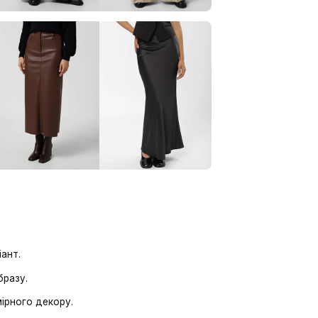
і – прямі або завужені. Вони добре поєднуються як із 
 стане чудовим вибором.