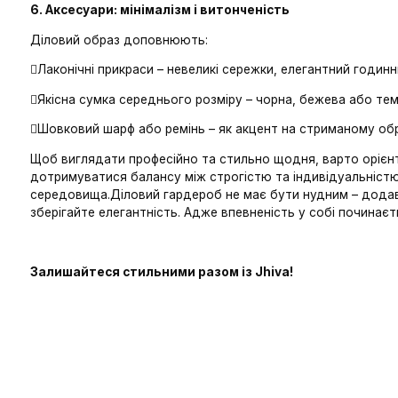
5. Взуття: комфорт і елегантність
Для офісного стилю найкраще підходять:
Класичні човники на підборах (3-7 см) – універса