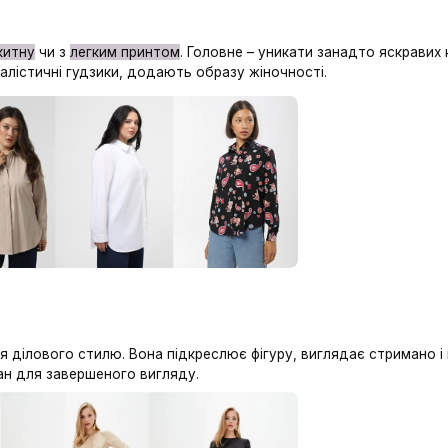
ніжно-блакитну
чи з
легким принтом
. Головне – уникат
и або мінімалістичні гудзики, додають образу жіночнос