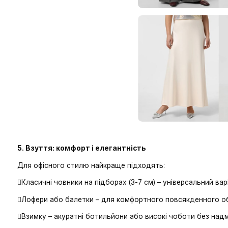
4. Брюки та спідниці класичного крою
Окрім
костюмних брюк
, можна мати окремі модел
светрами.
Спідниця-олівець
або
А-силуету
також